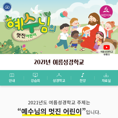
어린이부
여름성경학교
유튜브
안내
강습회
성경학교
찬양
자료실
2021년도 여름성경학교 주제는
“예수님의 멋진 어린이”
입니다.