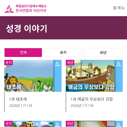
메뉴
성경 이야기
전체
유치
유년
유치
유년
1과 태초에
1과 애굽의 우상보다 강함
2026년 1기 1과
2026년 1기 1과
유치
유년