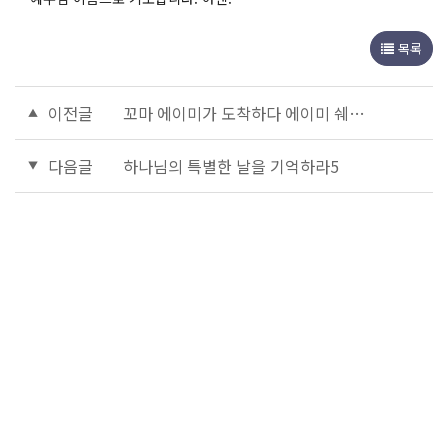
목록
이전글
꼬마 에이미가 도착하다 에이미 쉐랄드의 "꼬마 에이미: 인도"1
다음글
하나님의 특별한 날을 기억하라5