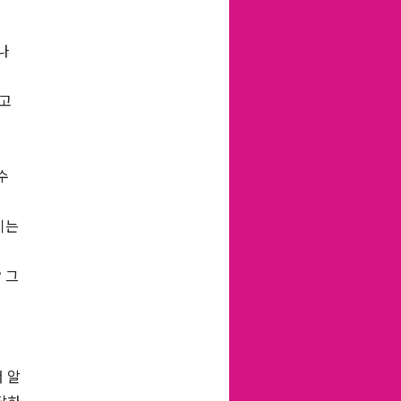
나
라고
수
키는
 그
 알