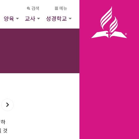
검색
메뉴
양육
교사
성경학교
랑하
될 것