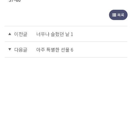
57~60
목록
이전글
너무나 슬펐던 날 1
다음글
아주 특별한 선물 6