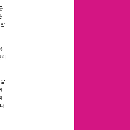
문
을
해할
용
벨이
 말
에
제
하나