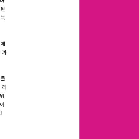
 며
 된
축복
 에
니까
엿들
 리
 뭐
늙어
요!